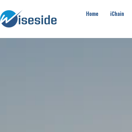
Home
iChain