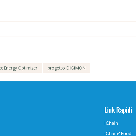
coEnergy Optimizer
progetto DIGIMON
Link Rapidi
iChain
iChain4Food