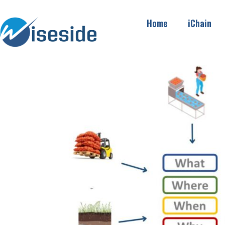
Home
iChain