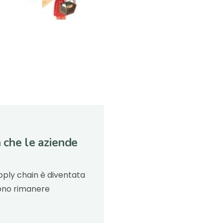
n che le aziende
upply chain è diventata
iono rimanere