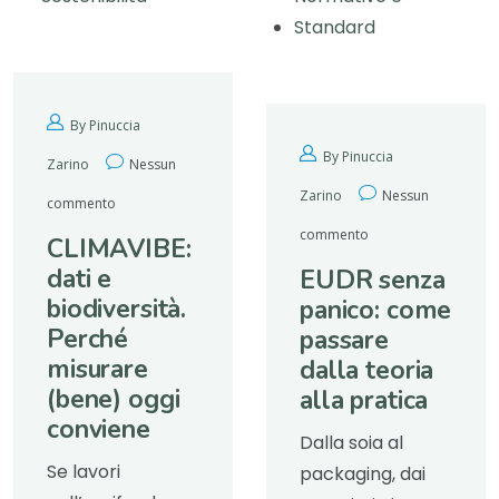
Standard
By Pinuccia
By Pinuccia
Zarino
Nessun
Zarino
Nessun
commento
commento
CLIMAVIBE:
dati e
EUDR senza
biodiversità.
panico: come
Perché
passare
misurare
dalla teoria
(bene) oggi
alla pratica
conviene
Dalla soia al
Se lavori
packaging, dai